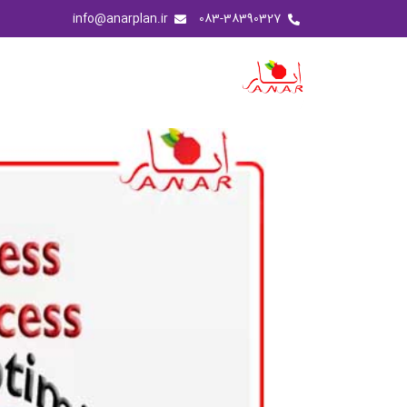
info@anarplan.ir
083-38390327